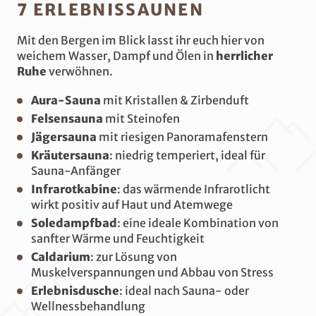
7 ERLEBNISSAUNEN
Mit den Bergen im Blick lasst ihr euch hier von
weichem Wasser, Dampf und Ölen in
herrlicher
Ruhe
verwöhnen.
Aura-Sauna
mit Kristallen & Zirbenduft
Felsensauna
mit Steinofen
Jägersauna
mit riesigen Panoramafenstern
Kräutersauna
: niedrig temperiert, ideal für
Sauna-Anfänger
Infrarotkabine
: das wärmende Infrarotlicht
wirkt positiv auf Haut und Atemwege
Soledampfbad
: eine ideale Kombination von
sanfter Wärme und Feuchtigkeit
Caldarium
: zur Lösung von
Muskelverspannungen und Abbau von Stress
Erlebnisdusche
: ideal nach Sauna- oder
Wellnessbehandlung