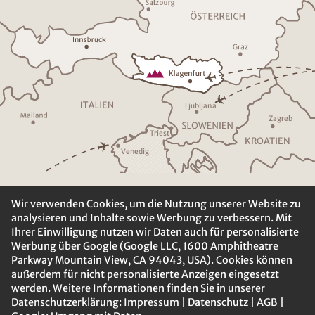
Ljublja
n
a
Z
a
g
r
eb
T
riest
K
R
O
A
TIEN
V
enedig
Wir verwenden Cookies, um die Nutzung unserer Website zu
analysieren und Inhalte sowie Werbung zu verbessern. Mit
Ihrer Einwilligung nutzen wir Daten auch für personalisierte
Werbung über Google (Google LLC, 1600 Amphitheatre
Parkway Mountain View, CA 94043, USA). Cookies können
außerdem für nicht personalisierte Anzeigen eingesetzt
werden. Weitere Informationen finden Sie in unserer
Datenschutzerklärung:
Impressum
|
Datenschutz
|
AGB
|