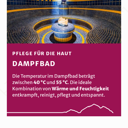
PFLEGE FÜR DIE HAUT
DAMPFBAD
Die Temperatur im Dampfbad beträgt
zwischen
40 °C
und
55 °C
. Die ideale
Kombination von
Wärme und Feuchtigkeit
entkrampft, reinigt, pflegt und entspannt.