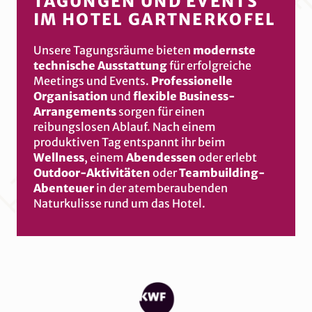
TAGUNGEN UND EVENTS
Die günstigsten
Skipässe direkt im
IM HOTEL GARTNERKOFEL
Hotel
an der Rezeption
Early Bird Skiing
exklusiv für unsere
Unsere Tagungsräume bieten
modernste
Gäste
technische Ausstattung
für erfolgreiche
Après-Ski-Partys
direkt beim Hotel
Meetings und Events.
Professionelle
Eigener
Skishop & Skiverleih
im
Organisation
und
flexible Business-
Hotel
Arrangements
sorgen für einen
reibungslosen Ablauf. Nach einem
Skiausrüstung
bei der Buchung
produktiven Tag entspannt ihr beim
vorbestellen
Wellness
, einem
Abendessen
oder erlebt
Eigener
beheizter Skispind
in
Outdoor-Aktivitäten
oder
Teambuilding-
unserem klimatisierten Skikeller
Abenteuer
in der atemberaubenden
30 topmoderne Liftanlagen
vor der
Naturkulisse rund um das Hotel.
Türe
110 Pistenkilometer
für jeden
Geschmack
Snowpark
mit Kickerline, Pipes,
Chill Area uvm.
Tolle
Winteraktivitäten