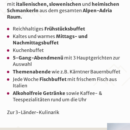
heißt noch mehr Spaß
rund ums
mit
italienischen, slowenischen
und
heimischen
Nassfeld/Hermagor und den
Schmankerln
aus dem gesamten
Alpen-Adria
Pressegger See!
Raum.
Die +CARD kann während eures
Reichhaltiges
Frühstücksbuffet
Aufenthalts beliebig oft verwendet
Kaltes und warmes
Mittags- und
werden.
Nachmittagsbuffet
Kuchenbuffet
Öffentliche Verkehrsmittel
in der
Region
5-Gang-Abendmenü
mit 3 Hauptgerichten zur
Auswahl
Bergbahnen kostenlos –
unlimitiert
Liftfahren
Themenabende
wie z.B. Kärntner Bauernbuffet
Gartnerkofelbahn (Kabinenbahn)*
Jede Woche
Fischbuffet
mit frischem Fisch aus
Italien
Millennium-Express
(Kabinenbahn)*
Alkoholfreie Getränke
sowie Kaffee- &
Teespezialitäten rund um die Uhr
Mehr Info
Zur 3-Länder-Kulinarik
Piccolo-Express
Madritschenbahn (Sessellift)*
Geführte Wanderungen