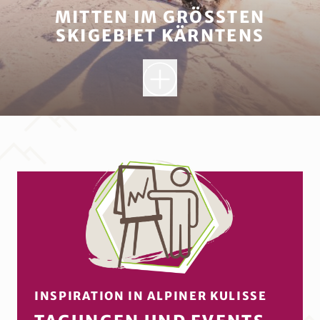
MITTEN IM GRÖSSTEN S
KIGEBIET KÄRNTENS
VERTRÄUMTE WINTERZEIT
SKIURLAUB DIREKT
AN DER PISTE
Mit den meisten
Sonnenstunden
in
den Alpen und
100 %
Schneesicherheit
wird euer
Winterurlaub in unserem Familienhotel
zu einem unvergesslichen Erlebnis.
Startet
direkt auf die Piste
– ohne
INSPIRATION IN ALPINER KULISSE
Anstehen!