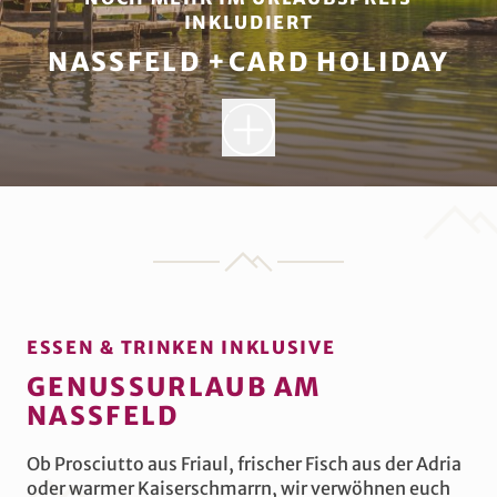
INKLUDIERT
NASSFELD +CARD HOLIDAY
NASSFELD +CARD
HOLIDAY
Alle Gäste im Hotel Gartnerkofel
erhalten bei ihrem Aufenthalt
kostenlos
eine
Nassfeld +CARD
ESSEN & TRINKEN INKLUSIVE
holiday
! Nutzt damit die
Bergbahnen
in der Region und fahrt
unlimitiert
mit
GENUSSURLAUB AM
den Liften, entdeckt noch mehr
NASSFELD
kostenlose Urlaubserlebnisse
und
profitiert von
Ermäßigungen
bei
Ob Prosciutto aus Friaul, frischer Fisch aus der Adria
externen Freizeitanbietern. Das
oder warmer Kaiserschmarrn, wir verwöhnen euch