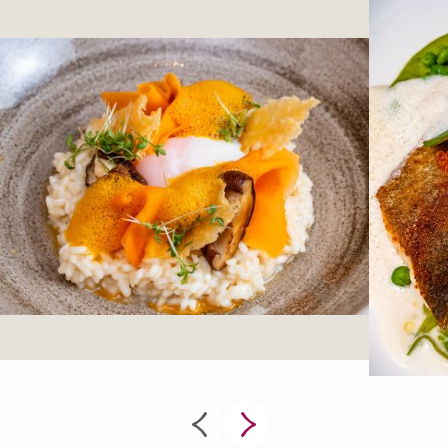
Freier Eintritt ins
Heimatmuseum
uvm.
*auch Kinderwagen tauglich