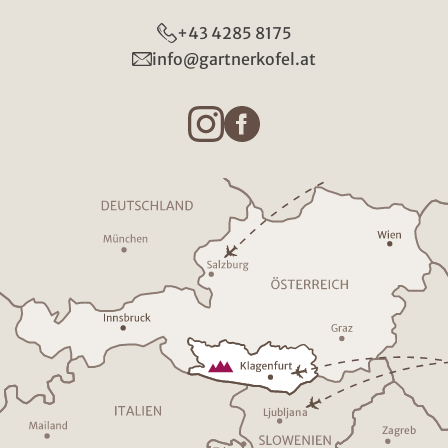
+43 4285 8175
info@gartnerkofel.at
Ljublja
n
a
Z
a
g
r
eb