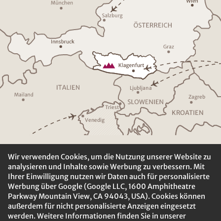
Ljublja
n
a
Z
a
g
r
eb
T
riest
K
R
O
A
TIEN
V
enedig
Wir verwenden Cookies, um die Nutzung unserer Website zu
analysieren und Inhalte sowie Werbung zu verbessern. Mit
Ihrer Einwilligung nutzen wir Daten auch für personalisierte
Werbung über Google (Google LLC, 1600 Amphitheatre
Parkway Mountain View, CA 94043, USA). Cookies können
außerdem für nicht personalisierte Anzeigen eingesetzt
werden. Weitere Informationen finden Sie in unserer