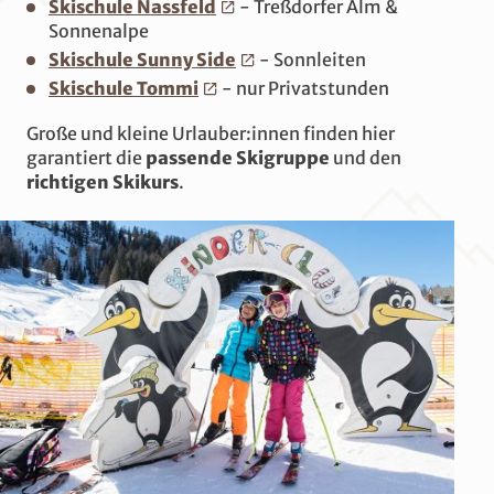
Skischule Nassfeld
- Treßdorfer Alm &
Sonnenalpe
Skischule Sunny Side
- Sonnleiten
Skischule Tommi
- nur Privatstunden
Große und kleine Urlauber:innen finden hier
garantiert die
passende Skigruppe
und den
richtigen Skikurs
.