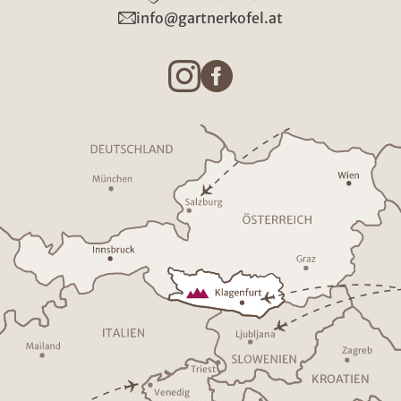
info@gartnerkofel.at
Ljublja
n
a
Z
a
g
r
eb
T
riest
K
R
O
A
TIEN
V
enedig