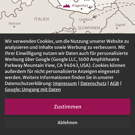
Ljublja
n
a
Z
a
g
r
eb
T
riest
K
R
O
A
TIEN
V
enedig
Wir verwenden Cookies, um die Nutzung unserer Website zu
analysieren und Inhalte sowie Werbung zu verbessern. Mit
Ihrer Einwilligung nutzen wir Daten auch für personalisierte
Werbung über Google (Google LLC, 1600 Amphitheatre
Parkway Mountain View, CA 94043, USA). Cookies können
außerdem für nicht personalisierte Anzeigen eingesetzt
werden. Weitere Informationen finden Sie in unserer
Datenschutzerklärung:
Impressum
|
Datenschutz
|
AGB
|
Google: Umgang mit Daten
Zustimmen
Ablehnen