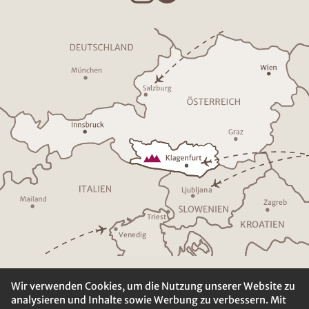
Ljublja
n
a
Z
a
g
r
eb
T
riest
K
R
O
A
TIEN
V
enedig
Wir verwenden Cookies, um die Nutzung unserer Website zu
analysieren und Inhalte sowie Werbung zu verbessern. Mit