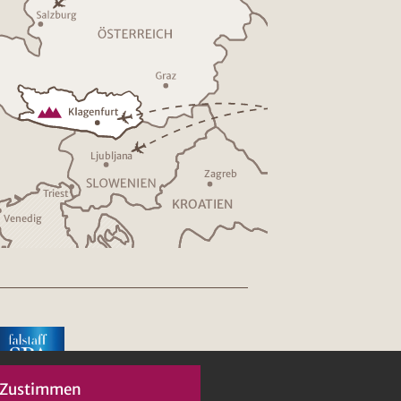
Ljublja
n
a
Z
a
g
r
eb
T
riest
K
R
O
A
TIEN
V
enedig
Zustimmen